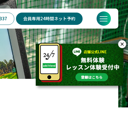
337
会員専用24時間ネット予約
？
SWING24/7の特徴
料金
FAQ
店舗概要
×