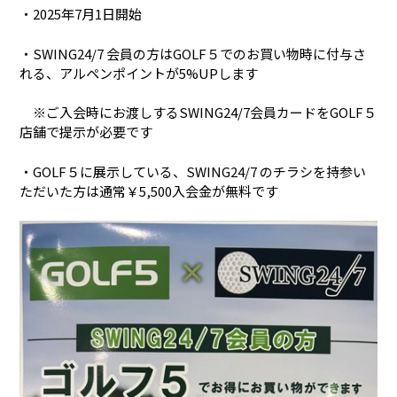
・2025年7月1日開始
・SWING24/7 会員の方はGOLF５でのお買い物時に付与さ
れる、アルペンポイントが5%UPします
※ご入会時にお渡しするSWING24/7会員カードをGOLF５
店舗で提示が必要です
・GOLF５に展示している、SWING24/7 のチラシを持参い
ただいた方は通常￥5,500入会金が無料です